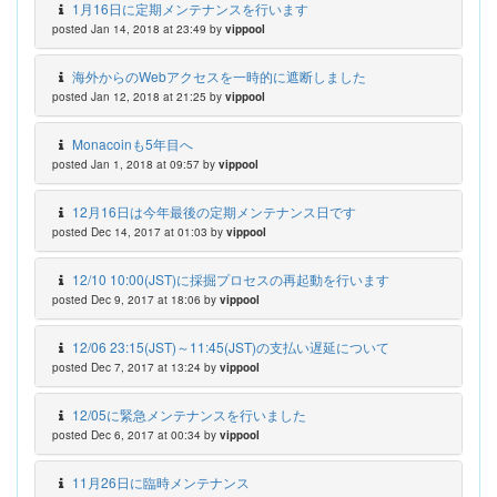
1月16日に定期メンテナンスを行います
posted Jan 14, 2018 at 23:49 by
vippool
海外からのWebアクセスを一時的に遮断しました
posted Jan 12, 2018 at 21:25 by
vippool
Monacoinも5年目へ
posted Jan 1, 2018 at 09:57 by
vippool
12月16日は今年最後の定期メンテナンス日です
posted Dec 14, 2017 at 01:03 by
vippool
12/10 10:00(JST)に採掘プロセスの再起動を行います
posted Dec 9, 2017 at 18:06 by
vippool
12/06 23:15(JST)～11:45(JST)の支払い遅延について
posted Dec 7, 2017 at 13:24 by
vippool
12/05に緊急メンテナンスを行いました
posted Dec 6, 2017 at 00:34 by
vippool
11月26日に臨時メンテナンス