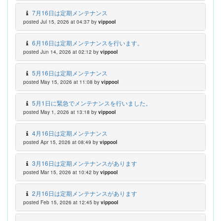
7月16日は定期メンテナンス
posted Jul 15, 2026 at 04:37 by
vippool
6月16日は定期メンテナンスを行います。
posted Jun 14, 2026 at 02:12 by
vippool
5月16日は定期メンテナンス
posted May 15, 2026 at 11:08 by
vippool
5月1日に緊急でメンテナンスを行いました。
posted May 1, 2026 at 13:18 by
vippool
4月16日は定期メンテナンス
posted Apr 15, 2026 at 08:49 by
vippool
3月16日は定期メンテナンスがあります
posted Mar 15, 2026 at 10:42 by
vippool
2月16日は定期メンテナンスがあります
posted Feb 15, 2026 at 12:45 by
vippool