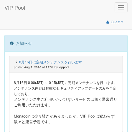
VIP Pool
Toggle
naviga
Guest
お知らせ
8月16日は定期メンテナンスを行います
posted Aug 7, 2026 at 22:31 by
vippool
8月16日 0:00(JST) ～ 0:15(JST)に定期メンテナンスを行います。
メンテナンス内容は軽微なセキュリティアップデートのみを予定
しており、
メンテナンス中ご利用いただけないサービスは無く通常通り
ご利用いただけます。
Monacoinは少々騒ぎがありましたが、VIP Poolは変わらず
淡々と運営予定です。