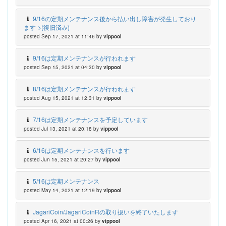
9/16の定期メンテナンス後から払い出し障害が発生しており
ます->(復旧済み)
posted Sep 17, 2021 at 11:46 by
vippool
9/16は定期メンテナンスが行われます
posted Sep 15, 2021 at 04:30 by
vippool
8/16は定期メンテナンスが行われます
posted Aug 15, 2021 at 12:31 by
vippool
7/16は定期メンテナンスを予定しています
posted Jul 13, 2021 at 20:18 by
vippool
6/16は定期メンテナンスを行います
posted Jun 15, 2021 at 20:27 by
vippool
5/16は定期メンテナンス
posted May 14, 2021 at 12:19 by
vippool
JagariCoin/JagariCoinRの取り扱いを終了いたします
posted Apr 16, 2021 at 00:26 by
vippool