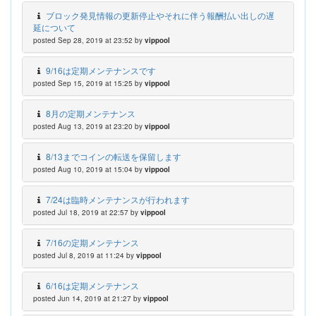
ブロック発見情報の更新停止やそれに伴う報酬払い出しの遅
延について
posted Sep 28, 2019 at 23:52 by
vippool
9/16は定期メンテナンスです
posted Sep 15, 2019 at 15:25 by
vippool
8月の定期メンテナンス
posted Aug 13, 2019 at 23:20 by
vippool
8/13までコインの転送を保留します
posted Aug 10, 2019 at 15:04 by
vippool
7/24は臨時メンテナンスが行われます
posted Jul 18, 2019 at 22:57 by
vippool
7/16の定期メンテナンス
posted Jul 8, 2019 at 11:24 by
vippool
6/16は定期メンテナンス
posted Jun 14, 2019 at 21:27 by
vippool