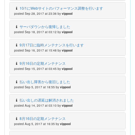
10/1にWebサイトのパフォーマンス調整を行います
posted Sep 28, 2017 at 23:36 by
vippool
サーバダウンから復帰しました
posted Sep 18, 2017 at 03:12 by
vippool
9月17日に臨時メンテナンスを行います
posted Sep 16, 2017 at 15:48 by
vippool
9月16日の定期メンテナンス
posted Sep 15, 2017 at 03:45 by
vippool
払い出し障害から復旧しました
posted Sep 5, 2017 at 18:55 by
vippool
払い出しの遅延は解消されました
posted Aug 14, 2017 at 03:10 by
vippool
8月16日の定期メンテナンス
posted Aug 5, 2017 at 16:35 by
vippool