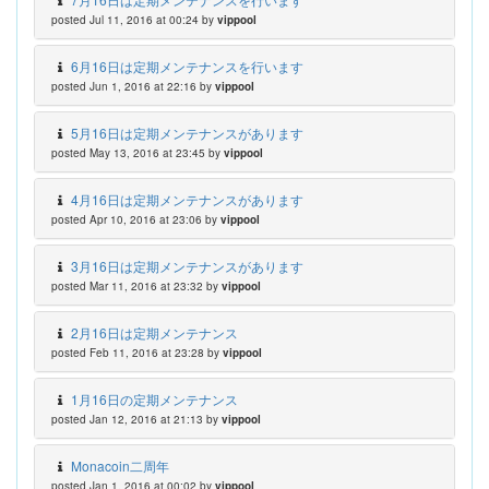
posted Jul 11, 2016 at 00:24 by
vippool
6月16日は定期メンテナンスを行います
posted Jun 1, 2016 at 22:16 by
vippool
5月16日は定期メンテナンスがあります
posted May 13, 2016 at 23:45 by
vippool
4月16日は定期メンテナンスがあります
posted Apr 10, 2016 at 23:06 by
vippool
3月16日は定期メンテナンスがあります
posted Mar 11, 2016 at 23:32 by
vippool
2月16日は定期メンテナンス
posted Feb 11, 2016 at 23:28 by
vippool
1月16日の定期メンテナンス
posted Jan 12, 2016 at 21:13 by
vippool
Monacoin二周年
posted Jan 1, 2016 at 00:02 by
vippool