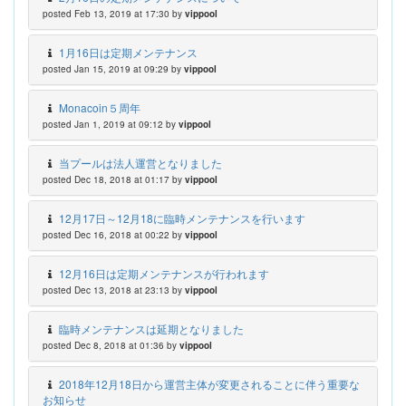
posted Feb 13, 2019 at 17:30 by
vippool
1月16日は定期メンテナンス
posted Jan 15, 2019 at 09:29 by
vippool
Monacoin５周年
posted Jan 1, 2019 at 09:12 by
vippool
当プールは法人運営となりました
posted Dec 18, 2018 at 01:17 by
vippool
12月17日～12月18に臨時メンテナンスを行います
posted Dec 16, 2018 at 00:22 by
vippool
12月16日は定期メンテナンスが行われます
posted Dec 13, 2018 at 23:13 by
vippool
臨時メンテナンスは延期となりました
posted Dec 8, 2018 at 01:36 by
vippool
2018年12月18日から運営主体が変更されることに伴う重要な
お知らせ