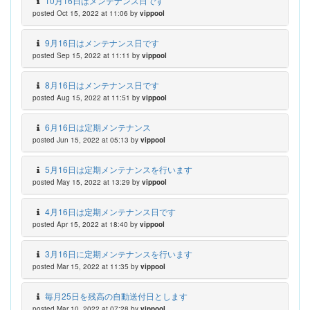
10月16日はメンテナンス日です
posted Oct 15, 2022 at 11:06 by
vippool
9月16日はメンテナンス日です
posted Sep 15, 2022 at 11:11 by
vippool
8月16日はメンテナンス日です
posted Aug 15, 2022 at 11:51 by
vippool
6月16日は定期メンテナンス
posted Jun 15, 2022 at 05:13 by
vippool
5月16日は定期メンテナンスを行います
posted May 15, 2022 at 13:29 by
vippool
4月16日は定期メンテナンス日です
posted Apr 15, 2022 at 18:40 by
vippool
3月16日に定期メンテナンスを行います
posted Mar 15, 2022 at 11:35 by
vippool
毎月25日を残高の自動送付日とします
posted Mar 10, 2022 at 07:28 by
vippool