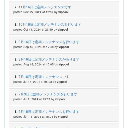
11月16日は定期メンテナンスです
posted Nov 15, 2024 at 12:32 by
vippool
10月16日は定期メンテナンスを行います
posted Oct 14, 2024 at 23:59 by
vippool
9月16日は定期メンテナンスを行います
posted Sep 15, 2024 at 17:48 by
vippool
8月16日は定期メンテナンスがあります
posted Aug 15, 2024 at 10:05 by
vippool
7月16日は定期メンテナンスです
posted Jul 15, 2024 at 05:03 by
vippool
7月3日は臨時メンテナンスを行います
posted Jul 2, 2024 at 13:07 by
vippool
6月16日は定期メンテナンスを行います
posted Jun 15, 2024 at 18:04 by
vippool