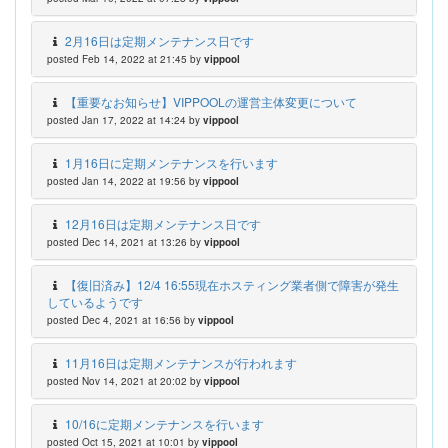
2月16日は定期メンテナンス日です
posted Feb 14, 2022 at 21:45 by
vippool
【重要なお知らせ】VIPPOOLの運営主体変更について
posted Jan 17, 2022 at 14:24 by
vippool
1月16日に定期メンテナンスを行います
posted Jan 14, 2022 at 19:56 by
vippool
12月16日は定期メンテナンス日です
posted Dec 14, 2021 at 13:26 by
vippool
【復旧済み】12/4 16:55現在ホスティング業者側で障害が発生
しているようです
posted Dec 4, 2021 at 16:56 by
vippool
11月16日は定期メンテナンスが行われます
posted Nov 14, 2021 at 20:02 by
vippool
10/16に定期メンテナンスを行います
posted Oct 15, 2021 at 10:01 by
vippool