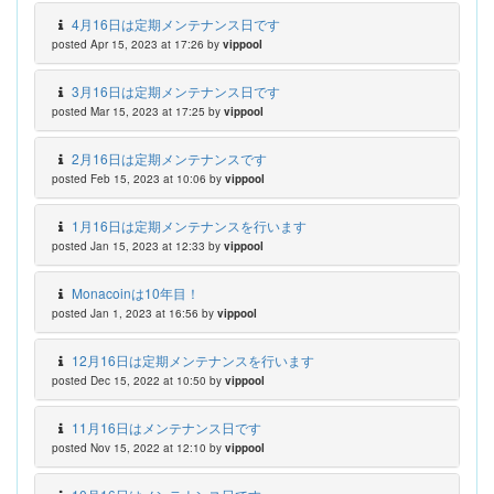
4月16日は定期メンテナンス日です
posted Apr 15, 2023 at 17:26 by
vippool
3月16日は定期メンテナンス日です
posted Mar 15, 2023 at 17:25 by
vippool
2月16日は定期メンテナンスです
posted Feb 15, 2023 at 10:06 by
vippool
1月16日は定期メンテナンスを行います
posted Jan 15, 2023 at 12:33 by
vippool
Monacoinは10年目！
posted Jan 1, 2023 at 16:56 by
vippool
12月16日は定期メンテナンスを行います
posted Dec 15, 2022 at 10:50 by
vippool
11月16日はメンテナンス日です
posted Nov 15, 2022 at 12:10 by
vippool