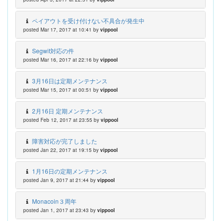
ペイアウトを受け付けない不具合が発生中
posted Mar 17, 2017 at 10:41 by
vippool
Segwit対応の件
posted Mar 16, 2017 at 22:16 by
vippool
3月16日は定期メンテナンス
posted Mar 15, 2017 at 00:51 by
vippool
2月16日 定期メンテナンス
posted Feb 12, 2017 at 23:55 by
vippool
障害対応が完了しました
posted Jan 22, 2017 at 19:15 by
vippool
1月16日の定期メンテナンス
posted Jan 9, 2017 at 21:44 by
vippool
Monacoin３周年
posted Jan 1, 2017 at 23:43 by
vippool