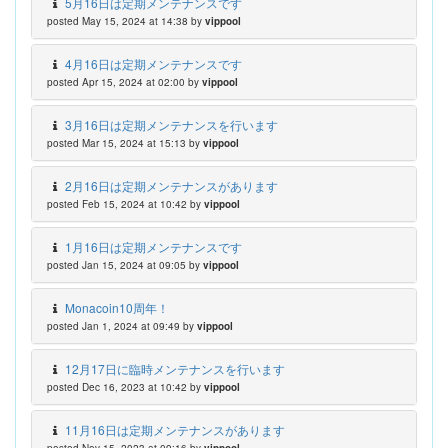
5月16日は定期メンテナンスです
posted May 15, 2024 at 14:38 by
vippool
4月16日は定期メンテナンスです
posted Apr 15, 2024 at 02:00 by
vippool
3月16日は定期メンテナンスを行います
posted Mar 15, 2024 at 15:13 by
vippool
2月16日は定期メンテナンスがあります
posted Feb 15, 2024 at 10:42 by
vippool
1月16日は定期メンテナンスです
posted Jan 15, 2024 at 09:05 by
vippool
Monacoin10周年！
posted Jan 1, 2024 at 09:49 by
vippool
12月17日に臨時メンテナンスを行います
posted Dec 16, 2023 at 10:42 by
vippool
11月16日は定期メンテナンスがあります